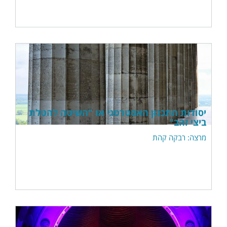
יסודות התכנון האסטרטגי או "השיטה להטלת
ביצי זהב"
מרצה: רבקה קהת