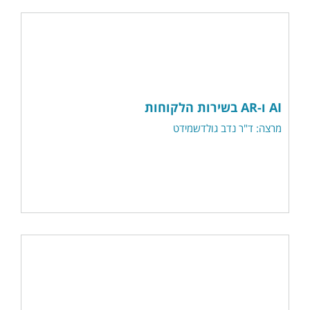
AI ו-AR בשירות הלקוחות
מרצה: ד"ר נדב גולדשמידט