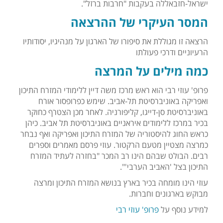
ישראל-חזבאללה בעקבות "חרבות ברזל".
המסר העיקרי של ההרצאה
הרצאה זו מגוללת את סיפורו של הארגון על מנהיגיו, יסודותיו
הרעיוניים ודרכי פעולתו
כמה מילים על המרצה
פרופ' עוזי רבי הוא ראש מרכז משה דיין ללימודי המזרח התיכון
ואפריקה באוניברסיטת תל-אביב. שימש כפרופסור אורח
באוניברסיטת סן-דייגו, קליפורניה. לאחר מכן הצטרף כחוקר
בכיר במרכז ללימודים איראניים באוניברסיטת תל אביב. כיהן
כראש החוג להיסטוריה של המזרח התיכון ואפריקה ואף נבחר
כמרצה מצטיין מטעם הרקטור. עוזי פרסם מאמרים וספרים
רבים. הבולט שבהם הינו רב המכר "בחזרה לעתיד המזרח
התיכון בצל 'האביב הערבי'".
עוזי הינו מומחה בכיר בארץ בנושא המזרח התיכון ומרצה
מבוקש בארגונים וחברות.
למידע נוסף על
פרופ' עוזי רבי