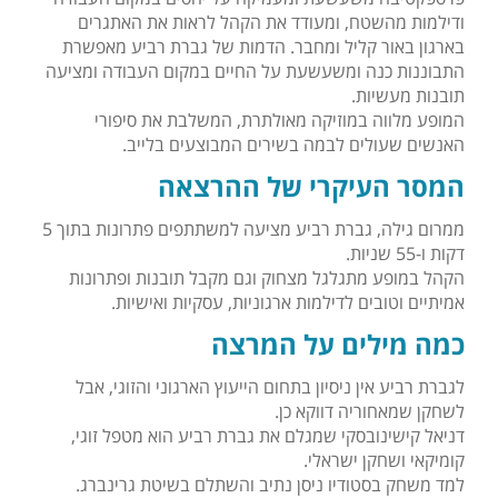
ודילמות מהשטח, ומעודד את הקהל לראות את האתגרים
בארגון באור קליל ומחבר. הדמות של גברת רביע מאפשרת
התבוננות כנה ומשעשעת על החיים במקום העבודה ומציעה
תובנות מעשיות.
המופע מלווה במוזיקה מאולתרת, המשלבת את סיפורי
האנשים שעולים לבמה בשירים המבוצעים בלייב.
המסר העיקרי של ההרצאה
ממרום גילה, גברת רביע מציעה למשתתפים פתרונות בתוך 5
דקות ו-55 שניות.
הקהל במופע מתגלגל מצחוק וגם מקבל תובנות ופתרונות
אמיתיים וטובים לדילמות ארגוניות, עסקיות ואישיות.
כמה מילים על המרצה
לגברת רביע אין ניסיון בתחום הייעוץ הארגוני והזוגי, אבל
לשחקן שמאחוריה דווקא כן.
דניאל קישינובסקי שמגלם את גברת רביע הוא מטפל זוגי,
קומיקאי ושחקן ישראלי.
למד משחק בסטודיו ניסן נתיב והשתלם בשיטת גרינברג.