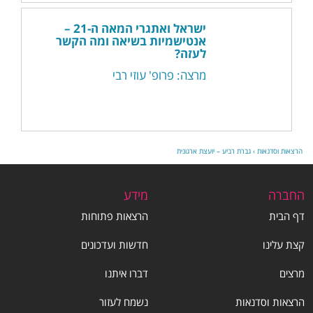
ישראל ואתגרי המאה ה-21 –
אנטישמיות בשיאה ומה הקשר
לעזה?
מרצה: פרופ' עוזי רבי
הרצאות וסדנאות
›
גברת רביע – יועצת ארגונית
החברה
מידע
דף הבית
הרצאות פתוחות
קצת עלינו
חדשות ועדכונים
מרצים
דברו איתנו
הרצאות וסדנאות
נשמח לעזור