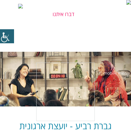
דברו איתנו
יש לכם שאלה?
גברת רביע - יועצת ארגונית