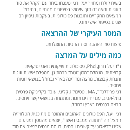
בשיח קולח ומחויך יעל ודני יפענחו ביחד עם הקהל את סוד
הזוגיות והאהבה תוך שימוש בסיפורים מהחיים, בתיבול
ממצאים מחקריים ותובנות פסיכולוגיות, בעקבות ניסיון רב
שנים בטיפול אישי וזוגי.
המסר העיקרי של ההרצאה
פיצוח סוד האהבה וסוד הזוגיות המוצלחת.
כמה מילים על המרצה
ד"ר יעל דורון, Phd, פסיכולוגית שיקומית ואנליטיקאית
קבוצתית. מנהלת "מכון זוגות" ברמת גן. מטפלת אישית וזוגית
ומנחת קבוצות. מרצה ומדריכה בארץ ובחו"ל בנושאי זוגיות
ויחסים.
דני פרידלנדר, MA , פסיכולוג קליני, עובד בקליניקה פרטית
בתל-אביב, עם יחידים וזוגות ומתמחה בנושאי קשר ויחסים.
מרצה בכנסים בארץ ובחו"ל.
דני ויעל, הפסיכולוגים האהובים והמוכרים מתוכנית הטלוויזיה
המצליחה "חתונה ממבט ראשון", יוצאים מהמסך ומגיעים
אלינו לדיאלוג על קשרים ויחסים, בו הם מנסים לפצח את סוד