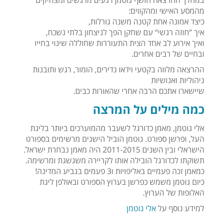
במהלך ההרצאה חושף גוטמן רגעים מרגשים ומצחיקים
מהמסע האישי ומהקווים:
כיצד אמונה אחת קטנה משנה גורלות,
איך ”חוזה רגשי“ עם שחקן הפך לניצחון בלתי נשכח,
ואיך אירוע לב אחד הצית התעוררות שחוללה שינוי בחייו
ובחיים של רבים אחרים.
ההרצאה מלווה בקטעי וידאו נדירים, הומור, רגש ותובנות
ניהוליות ואנושיות
שיישארו אתכם הרבה אחרי שהאורות כבים.
כמה מילים על המרצה
אלי גוטמן, מאמן כדורגל לשעבר מהמוערכים ביותר בליגת
העל, ופרשן ספורט. גוטמן הוביל הישגים מרשימים בספורט
הישראלי ובין השנים 2011-2015 היה מאמן נבחרת ישראל.
תשוקתו לכדורגל הובילה אותו לקריירה משגשגת ומרשימה.
כמאמן זכה פעמיים באליפויות ו3 פעמים בגביע המדינה!
כיום גוטמן משמש כפרשן בערוץ הספורט ובאולפן ליגת
האלופות של הערוץ.
למידע נוסף על
אלי גוטמן