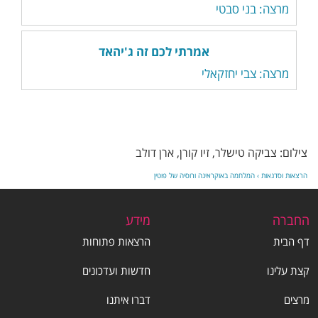
מרצה: בני סבטי
אמרתי לכם זה ג'יהאד
מרצה: צבי יחזקאלי
צילום: צביקה טישלר, זיו קורן, ארן דולב
הרצאות וסדנאות
›
המלחמה באוקראינה ורוסיה של פוטין
החברה
מידע
דף הבית
הרצאות פתוחות
קצת עלינו
חדשות ועדכונים
מרצים
דברו איתנו