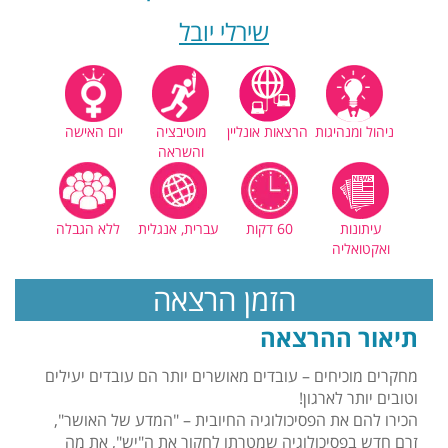
שירלי יובל
ניהול ומנהיגות
הרצאות אונליין
מוטיבציה
יום האישה
והשראה
עיתונות
60 דקות
עברית, אנגלית
ללא הגבלה
ואקטואליה
הזמן הרצאה
תיאור ההרצאה
מחקרים מוכיחים – עובדים מאושרים יותר הם עובדים יעילים
וטובים יותר לארגון!
הכירו להם את הפסיכולוגיה החיובית – "המדע של האושר",
זרם חדש בפסיכולוגיה שמטרתו לחקור את ה"יש", את מה