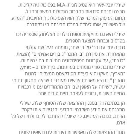
שירלי יובל-יאיר היא פסיכולוגית, M.A בפסיכולוגיה קלינית,
מרצה ומנחת סדנאות בחברות הגדולות במשק ובחו"ל.
תחום העיסוק המרכזי שלה הוא הפסיכולוגיה החיובית, "המדע
של האושר", אותו לימדה במרכז הבינתחומי ובקתדרה.
שירלי היא גם מוזיקאית וסופרת ילדים מצליחה, שספריה זכו
בפרסים ונבחרו למצעד הספרים.
כתבה יחד עם דר' טל בן שחר, מומחה בעל שם עולמי
מהארוורד, את סידרת רבי המכר "גיבורים אמיתיים" (הוצאת
"כנרת"), על עקרונות הפסיכולוגיה החיובית בחיי היומיום.
שירלי כותבת טורי מומחים בעיתונות, בין היתר ב – ynet,
"הארץ", מאקו והיא בעלת הפודקאסט המצליח "להנות
מהדרך" בו היא מארחת אנשים מעוררי השראה ממגוון תחומי
עשיה, לשיחה על האופן שבו הם מתמודדים עם מורכבויות
החיים השונות, ובונים לעצמם חיים טובים יותר.
הן בכתיבה והן בסגנון ההרצאה שלה הסוחף שלה, שירלי
מתרגמת את הידע האקדמי והמדעי ומנגישה אותו לקהל
הרחב, בגובה העיניים, כך שיוכלו להתחבר לליבו ולחייו של כל
אדם.
מגוון ההרצאות שלה מאפשרות היכרות עם נושאים שונים