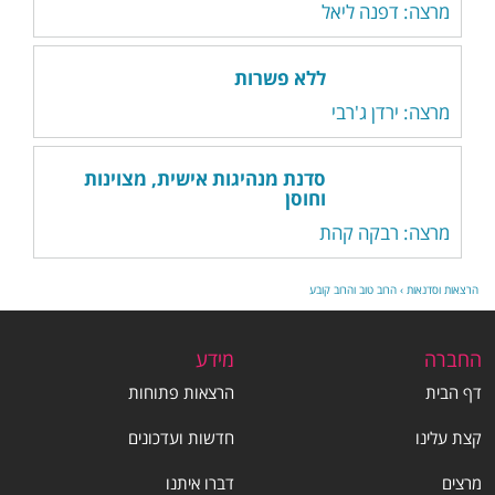
מרצה: דפנה ליאל
ללא פשרות
מרצה: ירדן ג'רבי
סדנת מנהיגות אישית, מצוינות
וחוסן
מרצה: רבקה קהת
הרצאות וסדנאות
›
הרוב טוב והרוב קובע
החברה
מידע
דף הבית
הרצאות פתוחות
קצת עלינו
חדשות ועדכונים
מרצים
דברו איתנו