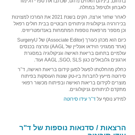
בתחום, ביניהם האחים נז'הט, שכתבו את ספרי הלימוד
לאבחון ולטיפול במחלה.
לאחר שחזר ארצה, הקים בשנת 2021 את המרכז למצוינות
בכירורגיה גניקולוגית וניתוחים רובוטיים בבית חולים רפאל
וכן מספר מרפאות נוספות המתמחות באנדומטריוזיס.
כיום הוא מכהן כעורך (Associate Editor) של SurgeryU
(אחד ממגזיני הוידאו אונליין של AAGL) ומרצה בכנסים
עולמיים בתחום בריאות האישה וגניקולוגיה במסגרת
ארגונים גלובאלים כגון AAGL ,SGO, SLS ועוד.
כחלק מהחלטתו לפעול למען קידום בריאות האישה, ד"ר
סירוטה מייעץ לחברות ביו-טק שונות העוסקות בפיתוח
מוצרים לקידום בריאות האישה ובפיתוח מכשור רפואי
מתקדם לניתוחים גניקולוגיים.
למידע נוסף על
ד"ר עידו סירוטה
הרצאות / סדנאות נוספות של ד"ר