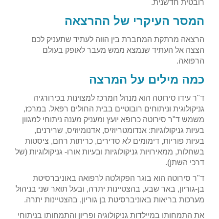
רובטית חדשנית.
המסר העיקרי של ההרצאה
הרצאה מרתקת המחברת בין הווה לעתיד שתעניק לכם
הצצה אל העתיד שנמצא ממש מעבר לאופק בעולם
הרפואה.
כמה מילים על המרצה
ד"ר עידו סירוטה הוא מנהל המרכז למצוינות בכירורגיה
גניקולוגית וניתוחים רובוטיים בבית החולים רפאל. במרכז,
משמש ד"ר סירוטה כרופא יועץ ומעניק מענה ניתוחי למגוון
בעיות גניקולוגיות: אנדומטריוזיס, אדנומיוזיס, שרירנים,
בעיות פוריות, דימומים לא סדירים, כריתות רחם, ציסטות
בשחלות, ממאירויות גניקולוגיות ובעיות אורו- גניקולוגיות (של
דרכי השתן).
ד"ר סירוטה הוא בוגר הפקולטה לרפואה באוניברסיטת
בן-גוריון, באר שבע, בהצטיינות יתרה, ובעל תואר שני בניהול
מערכות בריאות באוניברסיטת בן גוריון, בהצטיינות יתרה.
את התמחותו במיילדות גניקולוגיה ופריון והתמחותו בניתוחי