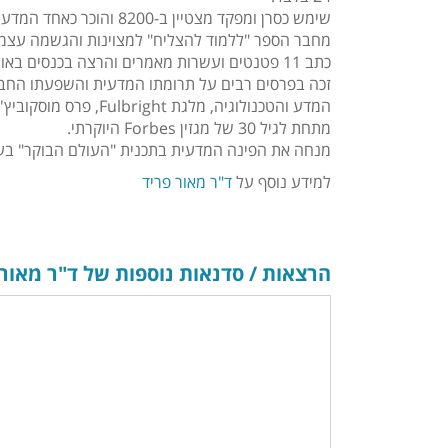
שימש כסרן ומפקד מצטיין ב-8200 והוכר כאחד המדענים המובילים בצה"ל.
מחבר הספר "ללמוד להצליח" למצוינות והגשמה עצמי
כתב 11 פטנטים ועשרות מאמרים והרצה בכנסים באוניברסיטאות ומכוני המחקר היוקרתיים בעולם.
זכה בפרסים רבים על תרומתו המדעית והשפעתו החב
מתחת לגיל 30 של מגזין Forbes היוקרתי.
מנחה את הפינה המדעית בתכנית "העולם הבוקר" בערוץ
למידע נוסף על
ד"ר מאור פריד
הרצאות / סדנאות נוספות של ד"ר מאור 