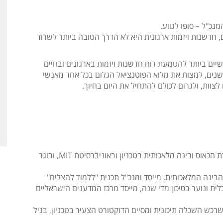
נכ"ל – סופו לגווע.
חדשנות ויזמות ארגונית היא לא הדרך הטובה ביותר לשרוד
יים ביותר להטמעת רוח חדשנות ויזמות בארגונים ובחיים
נים, למצות את מלוא הפוטנציאל הגלום בכל אחד מאנשי
צוות, ולגרום לכולם להתחיל את היום בחיוך.
A
l
ד"ר מאור פריד, הוא מרצה ומדען בעל שם עולמי לתורת הכאוס ובינה מלאכותית בטכניון ובאוניברסיטת MIT, ובוגר
t
e
 חברת הסטארט אפ Datability בתחום הבינה המלאכותית, מייסד ומנכ"ל תכנית "ללמוד להצליח"
r
ברתית כלכלית ונוער בסיכון מדי שנה, מייסד מרכז המדענים הישראליים
n
a
רכש השכלה תיכונית ומסיים הדוקטורט הצעיר בטכניון, בגיל
t
i