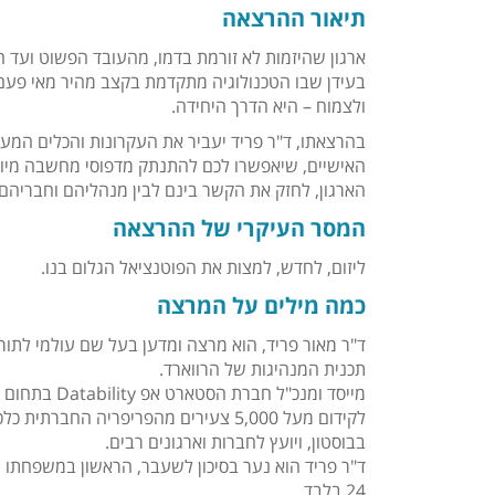
תיאור ההרצאה
ארגון שהיזמות לא זורמת בדמו, מהעובד הפשוט ועד המ
בעידן שבו הטכנולוגיה מתקדמת בקצב מהיר מאי פעם, 
ולצמוח – היא הדרך היחידה.
בהרצאתו, ד"ר פריד יעביר את העקרונות והכלים המעש
האישיים, שיאפשרו לכם להתנתק מדפוסי מחשבה מיוש
הארגון, לחזק את הקשר בינם לבין מנהליהם וחבריהם ל
המסר העיקרי של ההרצאה
ליזום, לחדש, למצות את הפוטנציאל הגלום בנו.
כמה מילים על המרצה
תכנית המנהיגות של הרווארד.
מייסד ומנכ"ל
לקידום מעל 5,000 צעירים מהפריפריה הח
בבוסטון, ויועץ לחברות וארגונים רבים.
ד"ר פריד הוא נער בסיכון לשעבר, הראשון במשפחתו ש
24 בלבד.