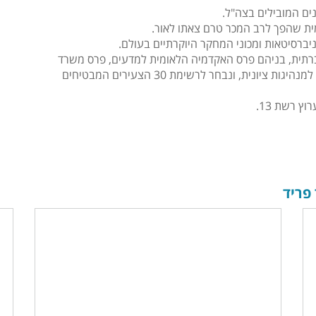
v
e
ת שהפך לרב המכר טרם צאתו לאור.
:
רתית, בניהם פרס האקדמיה הלאומית למדעים, פרס משרד
המדע והטכנולוגיה, מלגת Fulbright, פרס מוסקוביץ' למנהיגות ציונית, ונבחר לרשימת 30 הצעירים המבטיחים
 רשת 13.
פריד