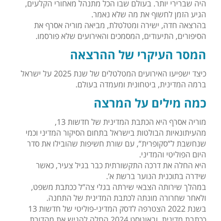
היה שברירי יותר. בעולם שבו הכל מתנהל מאחורי הקלעים,
הגיע הזמן לחשוף את מה שלא נאמר.
בהרצאה חדה, ישירה ומטלטלת, מביאה מוריה אסרף את
הסיפורים, התיעודים, המסמכים והאירועים שלא פורסמו.
המסר העיקרי של ההרצאה
כיצד ישפיעו האירועים המטלטלים של שנת 2025 על ישראל
ברמה המדינית, ביטחונית ומעמדה בעולם.
כמה מילים על המרצה
מוריה אסרף היא הכתבת המדינית של חדשות 13,
מהעיתונאיות הבולטות בישראל בתחום הסיקור המדיני וכמי
שנחשבת ל”סקופרית”, עם שורת חשיפות שהובילו את סדר
היום הפוליטי והמדיני.
היא החלה את דרכה התקשורתית כבר בגיל צעיר, כאשר
שידרה בתוכנית הנוער ברשת א’.
במהלך שירותה הצבאי שירתה בגלי צה”ל ככתבת משפט,
ולאחר שחרורה מונתה לכתבת המדינית של התחנה.
בשנת 2022 הצטרפה לדסק המדיני-פוליטי של חדשות 13
ככתבת מדינית, ובאוגוסט 2024 החלה להגיש את מהדורת