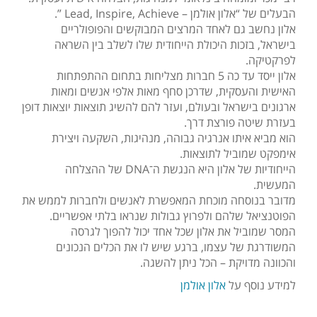
הבעלים של “אלון אולמן – Lead, Inspire, Achieve ”.
אלון נחשב גם לאחד המרצים המבוקשים והפופולריים
בישראל, בזכות היכולת הייחודית שלו לשלב בין השראה
לפרקטיקה.
אלון ייסד עד כה 5 חברות מצליחות בתחום ההתפתחות
האישית והעסקית, שדרכן סחף מאות אלפי אנשים ומאות
ארגונים בישראל ובעולם, ועזר להם להשיג תוצאות יוצאות דופן
בעזרת שיטה פורצת דרך.
הוא מביא איתו אנרגיה גבוהה, מנהיגות, השקעה ויצירת
אימפקט שמוביל לתוצאות.
הייחודיות של אלון היא הנגשת ה־DNA של ההצלחה
המעשית.
מדובר בנוסחה מוכחת המאפשרת לאנשים ולחברות לממש את
הפוטנציאל שלהם ולפרוץ גבולות שנראו בלתי אפשריים.
המסר שמוביל את אלון שכל אחד יכול להפוך לגרסה
המשודרגת של עצמו, ברגע שיש לו את הכלים הנכונים
והכוונה מדויקת – הכל ניתן להשגה.
למידע נוסף על
אלון אולמן