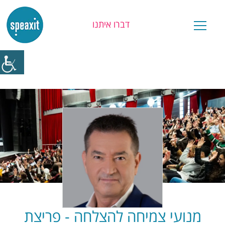
דברו איתנו
יש לכם שאלה?
מנועי צמיחה להצלחה - פריצת