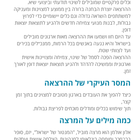
וכלים פרקטיים שמובילים לשינוי תודעתי וביצועי שיא.
ההרצאה יוצרת הבחנה ברורה בין ממוצע למצוינות ומעניקה
למשתתפים השראה גדולה וגם כלים יישומיים כדי לפרוץ
גבולות, לבנות מנועי צמיחה חדשים ולהגיע לתוצאות יוצאות
דופן.
עד היום חוו ושמעו את ההרצאה מאות ארגונים מובילים
בישראל והיא נגעה באנשים בכל הרמות, ממנכ״לים בכירים
ועד לצוותי שטח.
ההרצאה הפכה לסמל של שינוי, צמיחה ומצויינות אישית
וארגונית וממשיכה להדהד ולהניע תוצאות יוצאות דופן לאורך
זמן.
המסר העיקרי של ההרצאה
כיצד להפוך את העובדים בארגון מטובים למצוינים בתוך זמן
קצר,
תוך שימוש בכלים ומודלים מוכחים לפריצת גבולות.
כמה מילים על המרצה
אלון אולמן הוא מרצה מוביל, "המנטור של ישראל", יזם, סופר
רבי־מכר ומומחה בינלאומי למנהיגות, הצלחה אישית ועסקית.