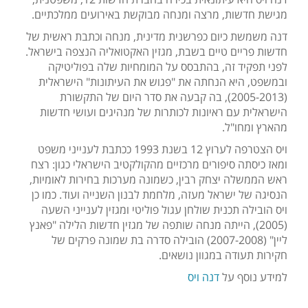
מגישת חדשות, מרצה ומנחה מבוקשת באירועים ממלכתיים.
דנה משמשת כיום כפרשנית מדינית, מנחה וכתבת ראשית של
חדשות פריים טיים בשבת, מגזין האקטואליה הנצפה בישראל.
לפני תפקיד זה, בהתבסס על המומחיות שלה בפוליטיקה
ובמשפט, היא הנחתה את "פגוש את העיתונות" הישראלית
(2005-2013), בה קבעה את סדר היום של התקשורת
הישראלית עם ראיונות לכותרות של מנהיגים ועושי חדשות
מהארץ ומחו"ל
.
ויס הצטרפה לערוץ 12 בשנת 1993 ככתבת לענייני משפט
ומאז כיסתה סיפורים מרכזיים מהקולקטיב הישראלי כגון:
רצח
ראש הממשלה יצחק רבין, כשמונה מערכות בחירות לאומיות,
הנסיגה של ישראל מעזה, מלחמת לבנון השנייה ועוד. כמו כן
ויס הובילה תכנית שולחן עגול פוליטי ומגזין לענייני השעה
(2005), הייתה מנחה שותפה של מגזין חדשות הלילה "פאנץ
ליין" (2007-2008) הובילה סדרה בת שמונה פרקים של
חקירות תעודה במגוון נושאים.
למידע נוסף על
דנה ויס