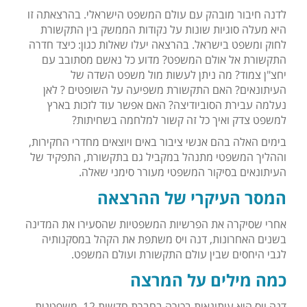
לדנה חיבור מובהק עם עולם המשפט הישראלי. בהרצאתה זו
היא מעלה סוגיות שונות על נקודות הממשק בין התקשורת
לחוק ומשפט בישראל. בהרצאה יעלו שאלות כגון: כיצד חדרה
התקשורת אל אולם המשפט? מדוע כל נאשם מסתובב עם
יחצ"ן צמוד? מה ניתן לעשות מול משפט השדה של
העיתונאים? האם התקשורת משפיעה על השופטים ? לאן
נעלמה עבירת הסוביודיצה? האם אפשר עוד לזכות בארץ
למשפט צדק ואיך כל זה קשור למלחמה בשחיתות?
בימים האלה בהם אנשי ציבור באים ויוצאים מחדרי החקירות,
וההליך המשפטי מתנהל במקביל גם בתקשורת, התפקיד של
העיתונאים בסיקור המשפטי מעורר סימני שאלה.
המסר העיקרי של ההרצאה
אחרי שסיקרה את הפרשיות המשפטיות שהסעירו את המדינה
בשנים האחרונות, דנה ויס משתפת את הקהל במסקנותיה
לגבי היחסים שבין עולם התקשורת ועולם המשפט.
כמה מילים על המרצה
דנה ויס היא עיתונאית בכירה בחברת חדשות 12, משפטנית,