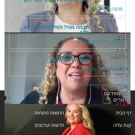
מרצה: נירית כהן
חכמה מהי? הפילוסופיה של פו
הדב
מרצה: ד"ר חיים שפירא
Women on Top
מרצה: דניאל וולפסון
הרצאות וסדנאות
›
ניהול ובניית צוותים מובילים
החברה
מידע
דף הבית
הרצאות פתוחות
קצת עלינו
חדשות ועדכונים