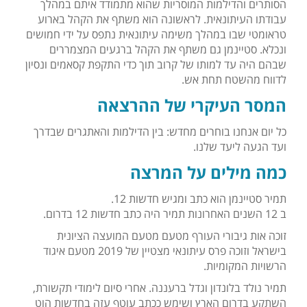
הסותרים והדילמות המוסריות שהוא מתמודד איתם במהלך
עבודתו העיתונאית. לראשונה הוא משתף את הקהל בארוע
טראומטי שבו במהלך משימה עיתונאית נתפס על ידי חמושים
ונכלא. סטיינמן גם משתף את הקהל ברגעים המצמררים
שבהם היה עד למותו של קרוב תוך כדי התקפת קסאמים ונסיון
לדווח מהשטח תחת אש.
המסר העיקרי של ההרצאה
כל יום אנחנו בוחרים מחדש: בין הדילמות והאתגרים שבדרך
ועד הגעה ליעד שלנו.
כמה מילים על המרצה
תמיר סטיינמן הוא כתב ומגיש חדשות 12.
ב 12 השנים האחרונות תמיר היה כתב חדשות 12 בדרום.
זוכה אות גיבורי העורף מטעם מטעם המועצה הציונית
בישראל וזוכה פרס עיתונאי מצטיין של 2019 מטעם איגוד
הרשויות המקומיות.
תמיר נולד בלונדון וגדל ברעננה. אחרי סיום לימודי תקשורת,
השתקע בדרום הארץ ושימש ככתב עוטף עזה בחדשות הוט