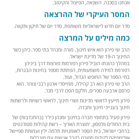
אנחנו בסכנה. השנאה, הפיצול והקיטוב.
המסר העיקרי של ההרצאה
סדר יום חדש לישראליות משותפת. סדר יום של תיקון ותקווה.
כמה מילים על המרצה
הרב שי פירון הוא איש חינוך, מורה ומנהל בתי ספר. כיהן כשר
החינוך ה-19 של מדינת ישראל.
במהלך כהונתו הוביל פירון רפורמות פורצות דרך ביניהן
רפורמת למידה משמעותית, הפחתת מספר בחינות הבגרות,
בתי הספר של החופש הגדול, ועוד.
הרב שי פירון הוא רב קהילה, ממייסדי ארגון רבני צוהר. הוא
פרסם ארבעה ספרים, חלקם הפכו לרבי מכר.
פירון מייעץ לראשי מדינות ושרי חינוך, לראשי רשויות ולרשתות
חינוך בענייני חינוך וחברה.
פירון פעיל בתחומי חברה בחינוך ומכהן כיו"ר (בהתנדבות) של
בית החולים וולפסון, 'תוצרת הארץ' – רשת קהילות סטודנטים
ברחבי ישראל, בית הספר לאומנויות תלמה ילין ועמותת ספיישל
אולימפיקס לקידום ספורט בקרב אנשים עם מוגבלות