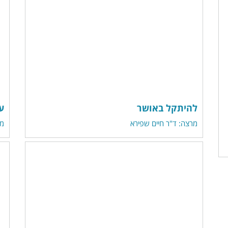
להיתקל באושר
ע
מרצה: ד"ר חיים שפירא
מר