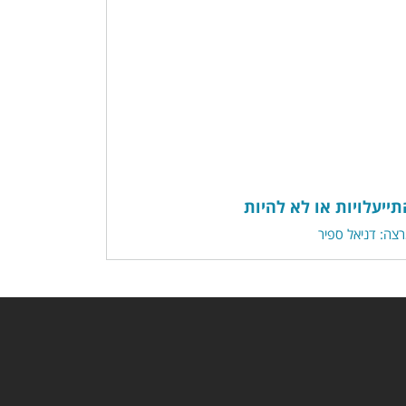
תייעלויות או לא להיות
צה: דניאל ספיר