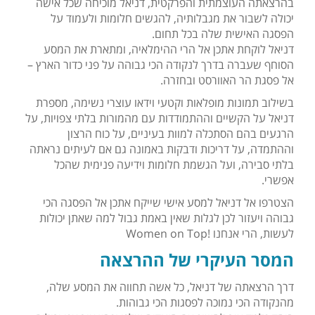
בהרצאתה העוצמתית והפרקטית, דניאל מוכיחה שכל אישה
יכולה לשבור את מגבלותיה, להגשים חלומות ולעמוד על
הפסגה האישית שלה בכל תחום.
דניאל לוקחת אתכן אל הרי ההימלאיה, ומתארת את המסע
הסוחף שעברה בדרך לנקודה הכי גבוהה על פני כדור הארץ –
אל פסגת הר האוורסט ובחזרה.
בשילוב תמונות מופלאות וקטעי וידאו עוצרי נשימה, מספרת
דניאל על הקשיים וההתמודדות עם מהמורות בלתי צפויות, על
הרגעים בהם הסתכלה למוות בעיניים, על כוח הרצון
וההתמדה, על דריכות ודבקות באמונה גם אם לעיתים נראתה
בלתי סבירה, ועל הגשמת חלומות וידיעה פנימית שהכל
אפשרי.
הצטרפו אל דניאל למסע אישי שייקח אתכן אל הפסגה הכי
גבוהה ויעזור לכן לגלות שאין באמת גבול למה שאתן יכולות
לעשות, הרי אנחנו !Women on Top
המסר העיקרי של ההרצאה
דרך הרצאתה של דניאל, כל אשה תחווה את המסע שלה,
מהנקודה הכי נמוכה לפסגות הכי גבוהות.