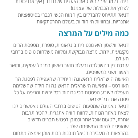
ביחד נלמד איך להשיג את היעדים שלנו ונבין איך אנו יכולות
לפרוץ את הגבולות של עצמנו!
דניאל תתייחס להבדלים בין המוח הנשי לגברי בסיטואציות
אתגריות, ובחוויות הייחודיות בעולם ההרפתקאות.
כמה מילים על המרצה
דניאל וולפסון היא מנטורית בינלאומית, סופרת, מטפסת הרים
מקצועית, יזמת, מרצה מבוקשת ומלווה משלחות טיפוס ברחבי
העולם.
עורכת דין בהשכלתה ובעלת תואר ראשון במנהל עסקים, ותואר
ראשון ושני במשפטים.
האישה הישראלית הראשונה והיחידה שהעפילה לפסגת הר
האוורסט – והאישה הישראלית הראשונה והיחידה שהשלימה
העפלה לשבע הפסגות הכי גבוהות בכל יבשת והניפה על כל
פסגה את דגל ישראל.
דניאל מאמינה שמסעות הטיפוס ברחבי העולם מאפשרים לנו
לצאת מאזור הנוחות, לחוות חוויה אתגרית, להכיר תרבות
אחרת, לטעום אוכל אחר וכמובן לפגוש חברים חדשים
שהופכים להיות המשפחה שלנו.
בהרצאותיה מעבירה דניאל תובנות רבות אותן אימצה מתחום