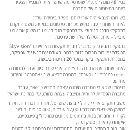
בגיל 48 מונה למנכ"ל שופרסל מה שהפך אותו למנכ״ל הצעיר
ביותר בהיסטוריה של החברה.
בשירותו הצבאי היה אורי לוחם ומפקד ביחידת שלדג.
לאחר השחרור עבד כאיש מכירות טלפונים בנוקיה, משם התקדם
בתפקידי הדרג הניהולי עד לתפקיד מנכ"ל 012 בו השיק את 012
מובייל – מותג הסלולר של רשת פרטנר.
בתפקידו הבא כיהן כמנכ"ל חברת תקשורת הלוויינים "SkyVision"
הכוללת עשרות חברות בנות ברחבי העולם עם דגש על אפריקה,
במסגרת התפקיד ביקר במעל 20 מדינות ביבשת.
לאחר שמכר את החברה בהצלחה, אורי שינה כיוון ועבר לתחום ה
resell כמנכ"ל "ניו פארם", במטרה לבצע שינוי אסטרטגי ומיתוג
מחדש.
בניהולו של אורי החברה מיתגה עצמה מחדש כ "Be”, עברה
מחברה הפסדית לרווחית ומיצבה עצמה כמותג על במדינת ישראל.
משם התקדם אורי לניהול קבוצת שופרסל, אחת החברות הגדולות
במשק הישראלי הכוללת 17,000 עובדים, 400 סניפים ומיליוני
לקוחות, וחברות בנות בתחומים מגוונים כמו נדל"ן, פיננסיים,
איקומרס, פארם, סטוק ועוד,
אורי הוביל תהליכי התייעלות, התמודדות עם כניסה של שחקנים