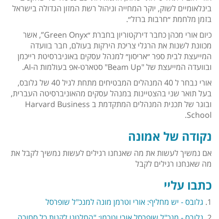
בינלאומיים לשוק, יוקר המחייה וניהול רשת המזון הגדולה בישראל
בזמן מלחמת ״חרבות ברזל״.
כיום אורי מכהן כחבר דירקטוריון בחברת ״Green Onyx”, אשר
מכוונת לשנות את הרגלי צריכת הירקות בעולם, חבר בוועדה
המייעצת לבית ספר ״אריסון״ למנהל עסקים באוניברסיטת רייכמן
ובוועדה המייעצת של "Beam Up" סטארט-אפ בעולמות ה-AI.
אורי נבחר ל 40 המנהלים המבטיחים מתחת לגיל 40 של גלובס,
בעל תואר שני בהצטיינות במנהל עסקים מהאוניברסיטה העברית,
ובוגר של תכנית המנהלים המתקדמת ב Harvard Business
School.
נקודה של אמונה
אם נמשיך לעשות את מה שאנחנו רגילים לעשות נמשיך לקבל את
מה שאנחנו רגילים לקבל
כתבו עליי
1.
גלובס - יש מחליף: אורי וטרמן מונה למנכ"ל שופרסל
2.
גלובס - מנכ"ל שופרסל אורי וטרמן: "החלטנו לקנות כל סחורה