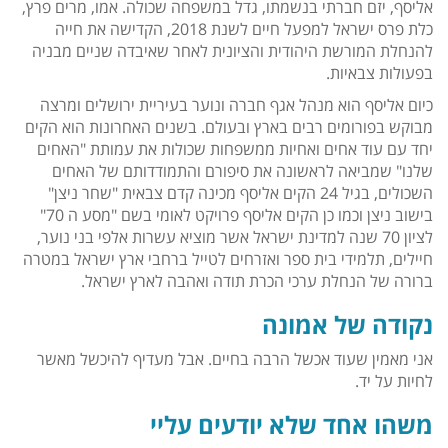
אליסף, יזם חברתי בנשמתו, גדל במשפחה שכולה. אמו, מרים פרץ,
כלת פרס ישראל למפעל חיים לשנת 2018, הקדישה את חייה
להנחלת המורשת היהודית והציונית לאחר שאיבדה שניים מבניה
בפעולות צבאיות.
כיום אליסף הוא מנהל אגף חברה ונוער בעיריית ירושלים ומרצה
מבוקש בפורומים רבים בארץ ובעולם. בשנים האחרונות הוא הקים
יחד עם עוד אחים ואחיות ממשפחות שכולות את עמותת "האחים
שלנו" שמביאה לראשונה את סיפורם והתמודדותם של האחים
השכולים, בגיל 24 הקים אליסף מכינה קדם צבאית "שחר ניצן"
בישוב ניצן וכמו כן הקים אליסף פרויקט לאומי בשם "מסע ה 70"
לציון 70 שנה למדינת ישראל אשר מוציא עשרות אלפי בני נוער,
חיילים, תלמידי בית ספר ואזרחים לטייל ברחבי ארץ ישראל במטרה
ברורה של הנחלת ערכי הכרת תודה ואהבה לארץ ישראל.
נקודה של אמונה
אני מאמין שעוד אכשל הרבה בחיים. אבל מעדיף להיכשל מאשר
לחיות על יד.
משהו אחד שלא יודעים עליי