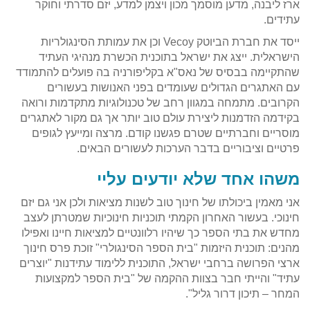
ארז ליבנה, מדען מוסמך מכון ויצמן למדע, יזם סדרתי וחוקר
עתידים.
ייסד את חברת הביוטק Vecoy וכן את עמותת הסינגולריות
הישראלית. ייצג את ישראל בתוכנית הכשרת מנהיגי העתיד
שהתקיימה בבסיס של נאס"א בקליפורניה בה פועלים להתמודד
עם האתגרים הגדולים שעומדים בפני האנושות בעשורים
הקרובים. מתמחה במגוון רחב של טכנולוגיות מתקדמות ורואה
בקידמה הזדמנות ליצירת עולם טוב יותר אך גם מקור לאתגרים
מוסריים וחברתיים שטרם פגשנו קודם. מרצה ומייעץ לגופים
פרטיים וציבוריים בדבר הערכות לעשורים הבאים.
משהו אחד שלא יודעים עליי
אני מאמין ביכולתו של חינוך טוב לשנות מציאות ולכן אני גם יזם
חינוכי. בעשור האחרון הקמתי תוכניות חינוכיות שמטרתן לעצב
מחדש את בתי הספר כך שיהיו רלוונטיים למציאות חיינו ואפילו
מהנים: תוכנית היזמות "בית הספר הסינגולרי" זוכת פרס חינוך
ארצי הפרושה ברחבי ישראל, התוכנית ללימוד עתידנות "יוצרים
עתיד" והייתי חבר בצוות ההקמה של "בית הספר למקצועות
המחר – תיכון דרור גליל".