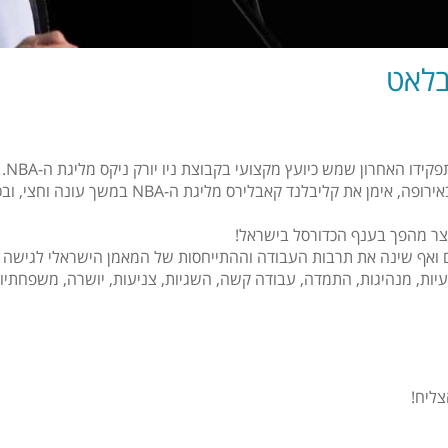
 בלאט
ידו האחרון שמש כיועץ מקצועי בקבוצת ניו יורק ניקס מליגת ה-NBA.
בלאט, הנחשב לאחד מגדולי מאמני הכדורסל בישראל 
צר מהפך בענף הכדורסל בישראל!
 ואף שינה את תרבות העבודה וההתייחסות של המאמן הישראלי לגישה ר
יות, מנהיגות, התמדה, עבודה קשה, השגיות, צניעות, יושרה, משפחתיות, 
ליח!