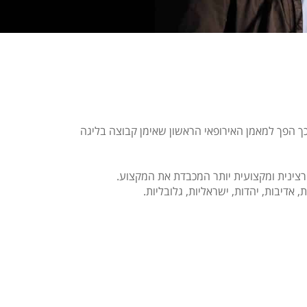
ובאירופה, אימן את קליבלנד קאבלירס מליגת ה-NBA במשך עונה וחצי, ובכך הפך למאמן האירופאי הראשון שאימן קבוצה בליגה
צינית ומקצועית יותר המכבדת את המקצוע.
אדיבות, יהדות, ישראליות, גלובליות.