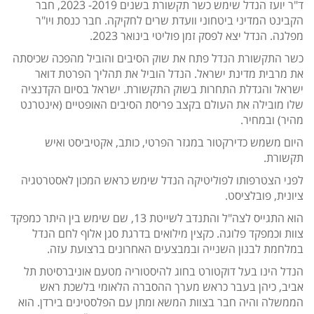
ד"ר יועז הנדל שימש כשר תקשורת בשנים 2019- 2023, חבר
הקבינט המדיני ביטחוני וועדת שרים לחקיקה. חבר כנסת ויו"ר
מפלגה. הנדל יצא לפסק זמן פוליטי בינואר 2023.
כשר התקשורת הנדל פתח את שוק הסיבים והוביל מהפכה שכיסתה
את מרבית מדינת ישראל. הנדל הוביל את תהליך הפרטת דואר
ישראל והגדלת התחרות בשוק התקשורת. ישראל בסיום הקדנציה
שלו מובילה את העולם בקצב פריסת הסיבים האופטיים (אינטרנט
מהיר) ובמחיר.
היום משמש כדירקטור במגזר הפרטי, כותב, אקטיביסט ואיש
תקשורת.
לפני הצטרפותו לפוליטיקה הנדל שימש כראש המכון לאסטרטגיה
ציונית, פובלציסט.
הוא התגייס לצה"ל והתנדב לשייטת 13, שם שימש בין היתר כמפקד
צוות וכמפקד פלוגה. כקצין מילואים בדרגת סגן אלוף לחם הנדל
במלחמת לבנון השנייה ובמבצעים האחרונים ברצועת עזה.
הנדל הינו בעל דוקטורט בחוג להיסטוריה מטעם אוניברסיטת תל
אביב, כיהן בעבר כראש מערך ההסברה הלאומי בלשכת ראש
הממשלה והיה חבר בצוות המשא ומתן עם הפלסטינים בירדן. הוא