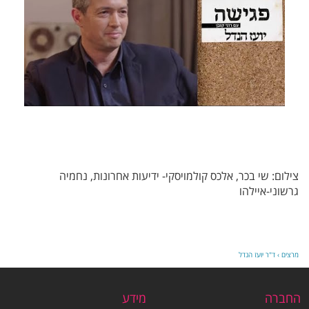
צילום: שי בכר, אלכס קולמויסקי- ידיעות אחרונות, נחמיה
גרשוני-איילהו
מרצים
›
ד"ר יועז הנדל
החברה
מידע