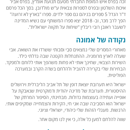
זכה בפרס איש המופת החברתי מטעם תנועת אומ"ץ, בפרס אביר
איכות השלטון ובפרס לספרות צבאית ע"ש מולדובן. בסך הכל פרסם
ד"ר הנדל 5 ספרים בניהם גם ספר ילדים. ספרו "בארץ לא זרועה"
הפך לרב מכר, וב- 2018 יצא ספרו המשותף עם נשיא המדינה
לשעבר ראובן רובי ריבלין "שיחות על תקווה ישראלית".
נקודה של אמונה
מאחורי המסרים שלי נמצאים סבִי וסבותי ששרדו את השואה. אבי
שעלה לארץ מרומניה. ההתנחלות הקטנה שבה גדלתי כילד.
השירות הצבאי, שחינך אותי לא פחות משהפך אותי ללוחם ולמפקד.
הבחירות שלי בקרירה להוביל ולהלחם בשדה הקרב ובמערכה
הפוליטית.
ישראל היא תערובת יוצאת דופן של תל אביב הליברלית וירושלים
ההיסטורית. תערובת של מדינה יהודית ודמוקרטית שנאבקת על
אופייה ועתידה בעוצמות גדולות. מבחינתי, הסיפור המרתק של
ישראל הוא הסביבה שבה אני חי, הקירות והצמחייה שמקיפים אותי.
הרגשות. מעגלי הזהות שלי כיהודי, ישראלי וציוני.
שווה להלחם למען כל אלה, כי אין לנו מקום אחר.