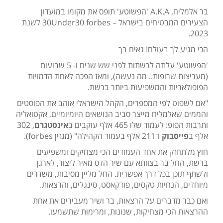
בר אלמליח, A.K.A 'הפשוטע' תופס את מקומו במועדון
הצעירים המבטיחים בישראל – 30Under30 forbes לשנת
2023.
הכי מגיע לך בעולם! גאים בך
'הפשוטע' עלתה לרשתות לפני שש שנים ו- 5 שבועות
(מעריצות שרופות.. מה נעשה), ומאז הפכה לאחת הדמויות
הפופולאריות והמשפיעות ביותר ברשת.
"אם לשפוט לפי המספרים, הקהל הישראלי אוהב את הפוסטים
והממים שאלמליח מייצר סביב הנושאים היומיומיים, אקטואליה
ותרבות הפופ: לעמוד שלו 465 אלף עוקבים ב
אינסטגרם
, 302
אלף ב
פייסבוק
ו־211 אלף בעמוד הקהילה" (מגזין forbes).
חוץ מלתחזק את אחד העמודים הכי מצחיקים ומשפיעים
ברשת, החל בר בצוותא עם שיר הדס מאיר ליצור, לארגן
ולשתף תוכן בכל דרך אפשרית. החל מליין מסיבות, משדרים
מיוחדים, הנחיות טקסים, פודקאסט, סינגלים, והרצאות.
ואם כבר מדברים על הרצאות, בר ושיר מעבירים את אחת
ההרצאות הכי מצחיקות, שנונות, ומרימות שתשמעו.