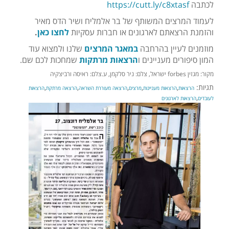
לכתבה
https://cutt.ly/c8xtasf
לעמוד המרצים המשותף של בר אלמליח ושיר הדס מאיר
והזמנת הרצאתם לארגונים או חברות עסקיות
לחצו כאן
.
מוזמנים לעיין בהרחבה
במאגר המרצים
שלנו ולמצוא עוד
המון סיפורים מעניינים ו
הרצאות מרתקות
שמחכות לכם שם.
מקור: מגזין forbes ישראל, צלם: ניר סלקמן, ע.צלם: ראיסה ורביצקיה
תגיות:
,
,
,
,
,
הרצאות
הרצאות מעניינות
מרצים
הרצאה מעוררת השראה
הרצאה מרתקת
הרצאות
,
לעובדים
הרצאות לארגונים