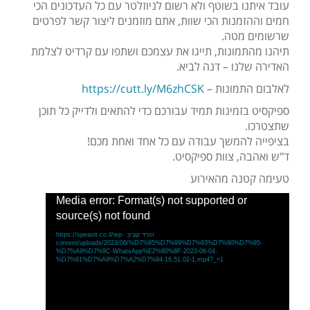
עובד איתנו בשוטף ולא רשום לניוזלטר עם כל העדכונים הכי
חמים וההזמנות הכי שוות, אתם מוזמנים ליצור קשר לפרטים
שרשומים מטה.
תיהנו מהתמונות, תייגו את עצמכם ושתפו עם קרדיט לצלמת
האדירה שלנו – דנה לביא.
לאלבום התמונות –
https://cutt.ly/M6zhCSK
ספיקסיט בזמינות תמיד עבורכם כדי להתאים ולדייק כל תוכן
שתצטרכו.
בציפייה להמשך עבודה עם כל אחד ואחת מכם!
ד"ש ואהבה, צוות ספיקסיט.
טעימה קטנה מהאירוע
נגן
Media error: Format(s) not supported or
וידאו
source(s) not found
הורד קובץ: https://speaxit.co.il/wp-
content/uploads/2023/06/%D7%95%D7%99%D7%93%D7%90%D7%95-
%D7%A9%D7%9C-WhatsApp%E2%80%8F-2023-06-04-
%D7%91%D7%A9%D7%A2%D7%94-16.51.02-1.mp4?_=1