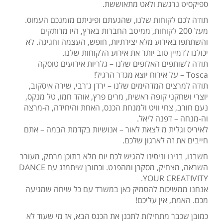
ספיקסיט נרגשת ולאט מתאוששת.
תודה לכם לקוחות שלנו, שהגעתם ופיניתם מזמנכם העמוס.
מעל 200 לקוחות, ממיטב החברות בארץ, היו מרותקים
והשתתפו באירוע מלא יצירתיות, חופש, העצמה וחגיגה. לא
יכולנו לדמיין טוב יותר את אירוע הלקוחות שלנו.
תודה לשותפים האלופים שלנו – גלריות אירועים טוסקה
Tosca – על אירוח יוצא מגדר הרגיל!
תודה למרצים המדהימים שלנו – ירדן ג'רבי, שירה איסקוב,
יוצרי ושחקני קופה ראשית, מרים פרץ, אוהד חמו, טל מנקס,
נעם חורב, צחי וויט ולמנחת הכנס, האחת והיחידה, ה-מרצה
וה-מנחה – דפנה ליאל.
לאיריס וגלית מ לצאת לאור – אנושיות בקדמת הבמה – אתם
חייבים את זה לארגון שלכם.
חשבנו, בנינו וניסינו להגיש לכם יום מלא בתוכן מרתק, מעורר
השראה, מצחיק, מסקרן ומהפנט. וכמובן שיתמזג עם DANCE
YOUR CREATIVITY.
אנחנו ממשיכות להסמיק כאן במשרד עם כל שיחה שמגיעה
מכם. האמת, אין עליכם!
כמובן שכבר מתחילות לתכנן את הכנס הבא, אז מי שעוד לא