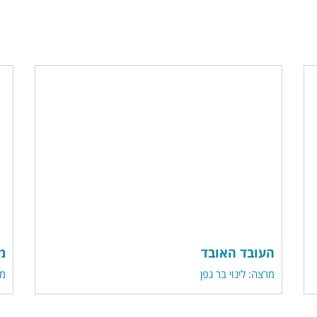
העובד האובד
מ
מרצה: לינוי בר גפן
מר