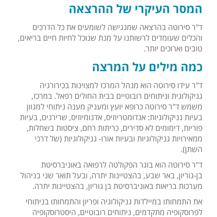
המסר העיקרי של ההרצאה
ד"ר סירוטה בהרצאה שמנגישה לשומעים את כל הדרכים
והכלים שעומדים לרשותנו על מנת שנוכל לחיות חיים בריאים,
טובים וארוכים יותר.
כמה מילים על המרצה
ד"ר עידו סירוטה הוא מנהל המרכז למצוינות בכירורגיה
גניקולוגית וניתוחים רובוטיים בבית החולים רפאל. במרכז,
משמש ד"ר סירוטה כרופא יועץ ומעניק מענה ניתוחי למגוון
בעיות גניקולוגיות: אנדומטריוזיס, אדנומיוזיס, שרירנים, בעיות
פוריות, דימומים לא סדירים, כריתות רחם, ציסטות בשחלות,
ממאירויות גניקולוגיות ובעיות אורו- גניקולוגיות (של דרכי
השתן).
ד"ר סירוטה הוא בוגר הפקולטה לרפואה באוניברסיטת
בן-גוריון, באר שבע, בהצטיינות יתרה, ובעל תואר שני בניהול
מערכות בריאות באוניברסיטת בן גוריון, בהצטיינות יתרה.
את התמחותו במיילדות גניקולוגיה ופריון והתמחותו בניתוחי
לפרוסקופיה מתקדמים, ניתוחים רובוטיים, היסטרוסקופיה