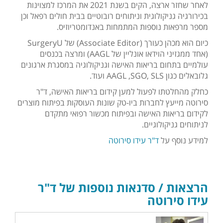
לאחר שחזר ארצה, הקים בשנת 2021 את המרכז למצוינות
בכירורגיה גניקולוגית וניתוחים רובוטיים בבית חולים רפאל וכן
מספר מרפאות נוספות המתמחות באנדומטריוזיס.
כיום הוא מכהן כעורך (Associate Editor) של SurgeryU
(אחד ממגזיני הוידאו אונליין של AAGL) ומרצה בכנסים
עולמיים בתחום בריאות האישה וגניקולוגיה במסגרת ארגונים
גלובאלים כגון AAGL ,SGO, SLS ועוד.
כחלק מהחלטתו לפעול למען קידום בריאות האישה, ד"ר
סירוטה מייעץ לחברות ביו-טק שונות העוסקות בפיתוח מוצרים
לקידום בריאות האישה ובפיתוח מכשור רפואי מתקדם
לניתוחים גניקולוגיים.
למידע נוסף על
ד"ר עידו סירוטה
הרצאות / סדנאות נוספות של ד"ר
עידו סירוטה