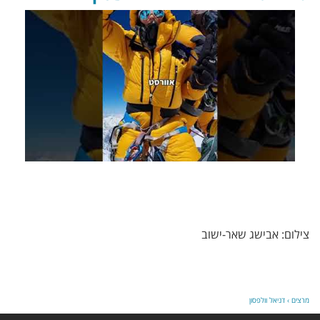
צילום: אבישג שאר-ישוב
מרצים
›
דניאל וולפסון