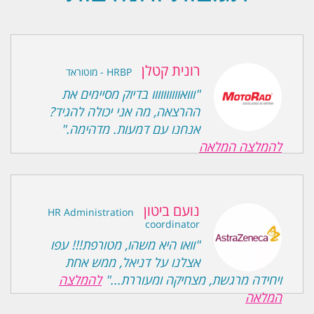
רונית קטלן
HRBP - מוטוראד
"ווואוווווווווו בדיוק מסיימים את
ההרצאה, מה אני יכולה להגיד?
אנחנו עם דמעות. מדהימה."
להמלצה המלאה
נועם ביטון
HR Administration
coordinator
"וואו היא משהו, מטורפת!!! עפו
אצלנו על דניאל, ממש אחת
ויחידה מרגשת, מצחיקה ומעוררת..."
להמלצה
המלאה