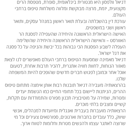
דניאל וולפסון היא מנטורית בינלאומית, סופרת, מטפסת הרים
מקצועית, יזמת, מרצה מבוקשת ומלווה משלחות טיפוס ברחבי
העולם.
עורכת דין בהשכלתה ובעלת תואר ראשון במנהל עסקים, ותואר
ראשון ושני במשפטים.
האישה הישראלית הראשונה והיחידה שהעפילה לפסגת הר
האוורסט – והאישה הישראלית הראשונה והיחידה שהשלימה
העפלה לשבע הפסגות הכי גבוהות בכל יבשת והניפה על כל פסגה
את דגל ישראל.
דניאל מאמינה שמסעות הטיפוס ברחבי העולם מאפשרים לנו לצאת
מאזור הנוחות, לחוות חוויה אתגרית, להכיר תרבות אחרת, לטעום
אוכל אחר וכמובן לפגוש חברים חדשים שהופכים להיות המשפחה
שלנו.
בהרצאותיה מעבירה דניאל תובנות רבות אותן אימצה מתחום טיפוס
ההרים, הניתנות ליישום בכל תחומי החיים כמו הגשמת יעדים
ומטרות, שמירה על מוטיבציה תכנון מפורט והתמודדות עם תקלות,
קשיים ומצבים בלתי מוכרים.
הרצאותיה מועברות בעברית ואנגלית ומיועדות למנהלים, אנשי
שיווק, כלל עובדים בחברות וארגונים, ספורטאים צעירים וכל מי
שרוצה לאתגר עצמו ולהגשים מטרות וחלומות לטווח ארוך.